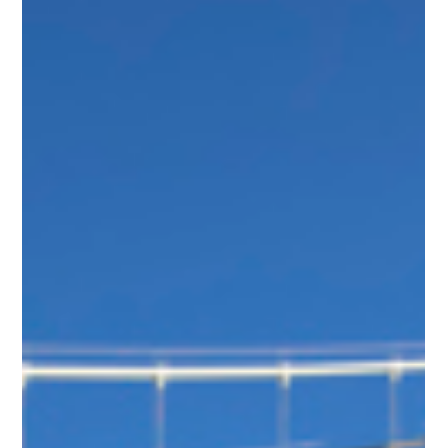
Jeppe Spure Nielsen
Nov 7, 2025
4 min read
Socialdemokratiet siger, de tager ansvar – men de
forvalter forfaldet
Af Jeppe Spure Nielsen, Aarhus C, kandidat til Aarhus Byråd og
regionsrådet i Region Midtjylland for Alternativet Det her er en
demokratisk opsang – og en invitation til forandring.
Socialdemokratiet bar engang en drøm – om, at fællesskab kunne
overvinde frygt, at velfærd og værdighed kunne gå hånd i hånd, og
at politik handlede om mening mere end magt. Den drøm byggede
Danmark. I dag er den svær at få øje på hos partiet. I sin iver efter at
fremstå ansvarligt har Socialdemok