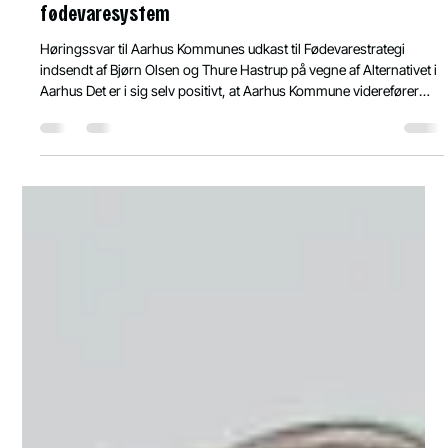
Bjørn Olsen
Jun 13
6 min read
Behov for øget fokus på fødevaresikkerhed og
udvikling af et sammenhængende lokalt resilient
fødevaresystem
Høringssvar til Aarhus Kommunes udkast til Fødevarestrategi
indsendt af Bjørn Olsen og Thure Hastrup på vegne af Alternativet i
Aarhus Det er i sig selv positivt, at Aarhus Kommune viderefører
arbejdet med fødevarestrategien og bygger videre på de resultater,
der er skabt igennem de seneste år. Vi vil også gerne kvittere for de
gode intentioner, der er udtrykt i udkastet. Vores bemærkninger går
på, at udkastet til den kommende fødevarestrategi på nogle punkter
er utilstrække