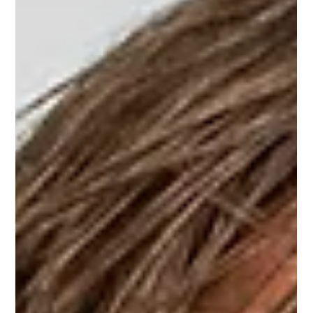
regenerative fødevarer indenfor en generation. Bag forslaget ligger
en ambition om at redde drikkevandet og skabe liv på landet. Men
det handler også om sikkerhedspolitik. Vi kan nemlig ikke længere
tage de globale fødevarekæder for givet.