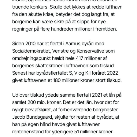
truende konkurs. Skulle det lykkes at redde lufthavn 
fra den akutte krise, betyder det dog langt fra, at 
borgerne kan være sikre på at slippe for nye 
regninger på flere hundreder millioner i fremtiden.
Siden 2010 har et flertal i Aarhus byråd med 
Socialdemokratiet, Venstre og Konservative som 
omdrejningspunkt hældt hele 417 millioner af 
borgernes skattekroner i lufthavnen som tilskud. 
Senest har byrådsflertallet S, V og K i foråret 2022 
givet lufthavnen et 180 millioner kroner stort tilskud.
Ud over tilskud ydede samme flertal i 2021 et lån på 
samlet 200 mio. kroner. Det er det lån, hvor det for 
nyligt blev afsløret, at forhenværende borgmester, 
Jacob Bundsgaard, skjulte for resten af byrådet, at 
han på egen hånd havde givet lufthavnen 
rentehenstand for yderligere 51 millioner kroner.