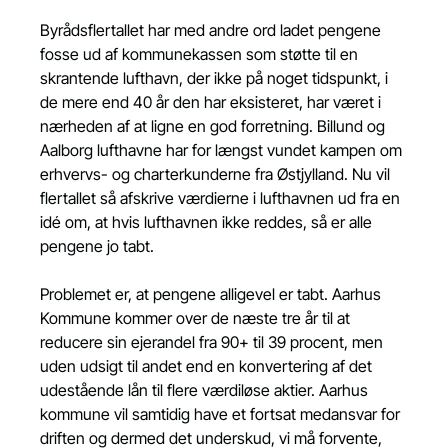
Byrådsflertallet har med andre ord ladet pengene 
fosse ud af kommunekassen som støtte til en 
skrantende lufthavn, der ikke på noget tidspunkt, i 
de mere end 40 år den har eksisteret, har været i 
nærheden af at ligne en god forretning. Billund og 
Aalborg lufthavne har for længst vundet kampen om 
erhvervs- og charterkunderne fra Østjylland. Nu vil 
flertallet så afskrive værdierne i lufthavnen ud fra en 
idé om, at hvis lufthavnen ikke reddes, så er alle 
pengene jo tabt.
Problemet er, at pengene alligevel er tabt. Aarhus 
Kommune kommer over de næste tre år til at 
reducere sin ejerandel fra 90+ til 39 procent, men 
uden udsigt til andet end en konvertering af det 
udestående lån til flere værdiløse aktier. Aarhus 
kommune vil samtidig have et fortsat medansvar for 
driften og dermed det underskud, vi må forvente, 