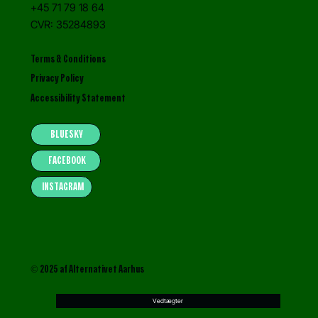
+45 71 79 18 64
CVR: 35284893
Terms & Conditions
Privacy Policy
Accessibility Statement
BLUESKY
FACEBOOK
INSTAGRAM
© 2025 af Alternativet Aarhus
Vedtægter