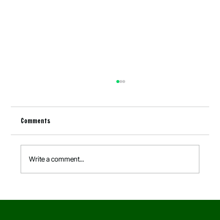
Comments
Write a comment...
Lokale fødevarer er blevet sikkerhedspolitik