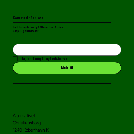
Kom med på rejsen
Hold dig opdateret p
å Alternativet Aarhus
udspil og aktiviteter
Ja, meld mig til nyhedsbrevet
Meld til
Alternativet
Christiansborg
1240 København K