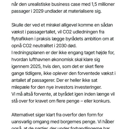
når den urealistiske business case med 1,5 millioner 
passager i 2029 undlader at materialisere sig.
Skulle der ved et mirakel alligevel komme en sådan 
vækst i passagertallet, vil CO2 udledningen fra 
flytrafikken i praksis lægge byrådets ambition om at 
opnå CO2 neutralitet i 2030 død.
I redningsplanen er der ikke engang taget højde for, 
hvordan lufthavnen økonomisk skal klare sig 
igennem 2025, hvis den, som det er sket flere 
gange tidligere, ikke oplever den forventede vækst i 
antallet af passagerer. Der er heller ikke sat 
milepæle for den nye investors investeringer.
Vi må altså forvente, at byrådet igen inden længe vil 
stå over for kravet om flere penge – eller konkurs.
Alternativet siger klart fra overfor den form for 
uansvarlig omgang med borgernes penge. Vi håber 
også, at de partier, der under forhandlingerne har 