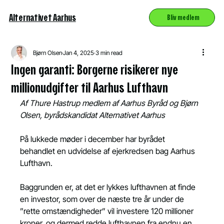
Alternativet Aarhus
Bliv medlem
Bjørn Olsen
Jan 4, 2025
3 min read
Ingen garanti: Borgerne risikerer nye
millionudgifter til Aarhus Lufthavn
Af Thure Hastrup medlem af Aarhus Byråd og Bjørn 
Olsen, byrådskandidat Alternativet Aarhus
På lukkede møder i december har byrådet 
behandlet en udvidelse af ejerkredsen bag Aarhus 
Lufthavn.
Baggrunden er, at det er lykkes lufthavnen at finde 
en investor, som over de næste tre år under de 
”rette omstændigheder” vil investere 120 millioner 
kroner, og dermed redde lufthavnen fra endnu en 