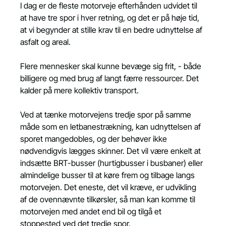
I dag er de fleste motorveje efterhånden udvidet til 
at have tre spor i hver retning, og det er på høje tid, 
at vi begynder at stille krav til en bedre udnyttelse af 
asfalt og areal.
Flere mennesker skal kunne bevæge sig frit, - både 
billigere og med brug af langt færre ressourcer. Det 
kalder på mere kollektiv transport.
Ved at tænke motorvejens tredje spor på samme 
måde som en letbanestrækning, kan udnyttelsen af 
sporet mangedobles, og der behøver ikke 
nødvendigvis lægges skinner. Det vil være enkelt at 
indsætte BRT-busser (hurtigbusser i busbaner) eller 
almindelige busser til at køre frem og tilbage langs 
motorvejen. Det eneste, det vil kræve, er udvikling 
af de ovennævnte tilkørsler, så man kan komme til 
motorvejen med andet end bil og tilgå et 
stoppested ved det tredje spor.