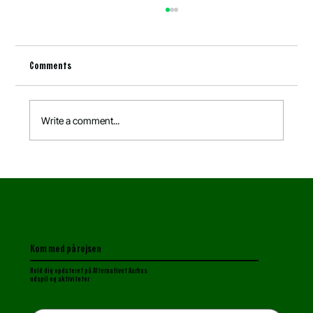
Comments
Write a comment...
Lokale fødevarer er blevet sikkerhedspolitik
Kom med på rejsen
Hold dig opdateret p
å Alternativet Aarhus
udspil og aktiviteter