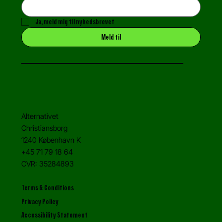
Ja, meld mig til nyhedsbrevet
Meld til
Alternativet
Christiansborg
1240 København K
+45 71 79 18 64
CVR: 35284893
Terms & Conditions
Privacy Policy
Accessibility Statement