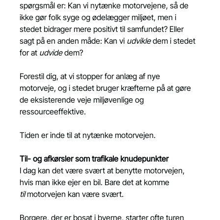
spørgsmål er: Kan vi nytænke motorvejene, så de 
ikke gør folk syge og ødelægger miljøet, men i 
stedet bidrager mere positivt til samfundet? Eller 
sagt på en anden måde: Kan vi 
udvikle
 dem i stedet 
for at 
udvide
 dem?
Forestil dig, at vi stopper for anlæg af nye 
motorveje, og i stedet bruger kræfterne på at gøre 
de eksisterende veje miljøvenlige og 
ressourceeffektive.
Tiden er inde til at nytænke motorvejen.
Til- og afkørsler som trafikale knudepunkter
I dag kan det være svært at benytte motorvejen, 
hvis man ikke ejer en bil. Bare det at komme 
til
 motorvejen kan være svært.
Borgere, der er bosat i byerne, starter ofte turen 