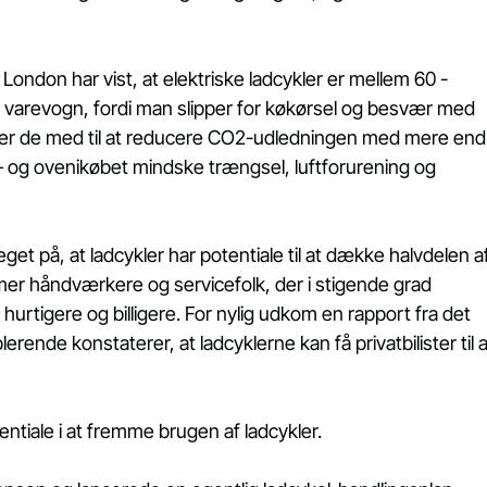
ondon har vist, at elektriske ladcykler er mellem 60 - 
e varevogn, fordi man slipper for køkørsel og besvær med 
g er de med til at reducere CO2-udledningen med mere end
l, – og ovenikøbet mindske trængsel, luftforurening og 
t på, at ladcykler har potentiale til at dække halvdelen af
mer håndværkere og servicefolk, der i stigende grad 
r hurtigere og billigere. For nylig udkom en rapport fra det 
lerende konstaterer, at ladcyklerne kan få privatbilister til a
tiale i at fremme brugen af ladcykler.