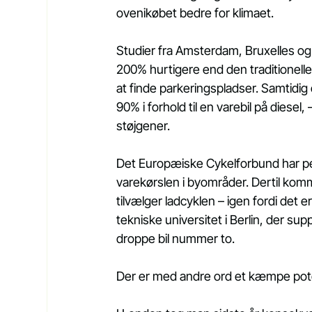
ovenikøbet bedre for klimaet.
Studier fra Amsterdam, Bruxelles og L
200% hurtigere end den traditionell
at finde parkeringspladser. Samtidi
90% i forhold til en varebil på diese
støjgener.
Det Europæiske Cykelforbund har pege
varekørslen i byområder. Dertil kom
tilvælger ladcyklen – igen fordi det e
tekniske universitet i Berlin, der supp
droppe bil nummer to.
Der er med andre ord et kæmpe poten