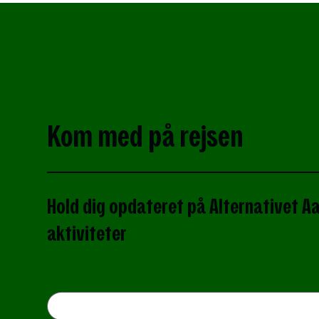
et sammenhængende lokalt
resilient fødevaresystem
Kom med på rejsen
Hold dig opdateret p
å Alternativet A
aktiviteter