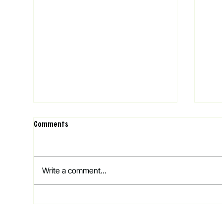
Comments
Write a comment...
Behov for øget fokus på
Loka
fødevaresikkerhed og udvikling af
sikk