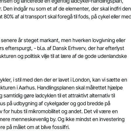
nsen og lancerede en egentlig ladcykel-handlingsplan, 
 Den indgår nu som et af de elementer, der skal indfri den
0% af al transport skal foregå til fods, på cykel eller med
e senere år steget markant, men hverken lovgivning eller 
rs efterspurgt, - bl.a. af Dansk Erhverv, der har efterlyst 
kturen og politisk vilje til at lære af de gode udenlandske 
kler, i stil med den der er lavet i London, kan vi sætte en 
rukturen i Aarhus. Handlingsplanen skal målrettet hjælpe 
mtidig gøre ladcyklen til et attraktivt alternativ til 
okus på udbygning af cykelgader og god bredde på 
v for hubs til mikromobilitet og andet. Det vil være en 
 mere menneskevenlig by. Og ikke mindst en investering 
re på målet om at blive fossilfri.