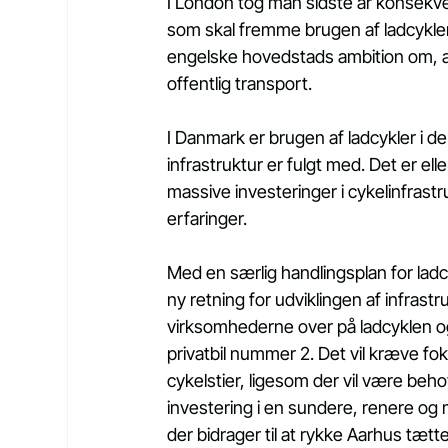
I London tog man sidste år konsekve
som skal fremme brugen af ladcykler.
engelske hovedstads ambition om, at 8
offentlig transport.
I Danmark er brugen af ladcykler i d
infrastruktur er fulgt med. Det er elle
massive investeringer i cykelinfrastru
erfaringer.
Med en særlig handlingsplan for ladcy
ny retning for udviklingen af infrast
virksomhederne over på ladcyklen og sa
privatbil nummer 2. Det vil kræve f
cykelstier, ligesom der vil være beho
investering i en sundere, renere og
der bidrager til at rykke Aarhus tætte