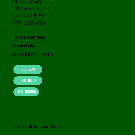
Christiansborg
1240 København K
+45 71 79 18 64
CVR: 35284893
Terms & Conditions
Privacy Policy
Accessibility Statement
BLUESKY
FACEBOOK
INSTAGRAM
© 2025 af Alternativet Aarhus