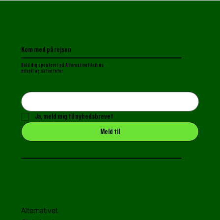
Kom med på rejsen
Hold dig opdateret p
å Alternativet Aarhus
udspil og aktiviteter
Ja, meld mig til nyhedsbrevet
Meld til
Alternativet