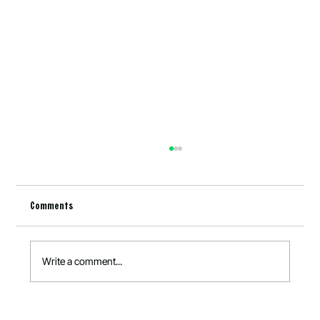
Comments
Write a comment...
Lokale fødevarer er blevet sikkerhedspolitik