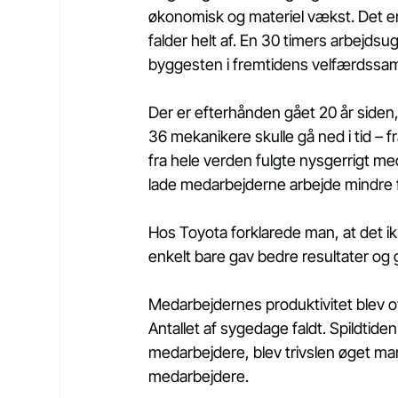
økonomisk og materiel vækst. Det er 
falder helt af. En 30 timers arbejdsu
byggesten i fremtidens velfærdssa
Der er efterhånden gået 20 år siden
36 mekanikere skulle gå ned i tid – f
fra hele verden fulgte nysgerrigt m
lade medarbejderne arbejde mindre
Hos Toyota forklarede man, at det i
enkelt bare gav bedre resultater og
Medarbejdernes produktivitet blev o
Antallet af sygedage faldt. Spildtid
medarbejdere, blev trivslen øget mar
medarbejdere.