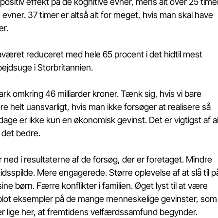
positiv effekt på de kognitive evner, mens alt over 25 time
 evner. 37 timer er altså alt for meget, hvis man skal have 
er.
æret reduceret med hele 65 procent i det hidtil mest 
jdsuge i Storbritannien.
k omkring 46 milliarder kroner. Tænk sig, hvis vi bare 
re helt uansvarligt, hvis man ikke forsøger at realisere så 
ge er ikke kun en økonomisk gevinst. Det er vigtigst af al
 det bedre.
ned i resultaterne af de forsøg, der er foretaget. Mindre 
tidsspilde. Mere engagerede
.
 Større oplevelse af at slå til p
e børn. Færre konflikter i familien. Øget lyst til at være 
er blot eksempler på de mange menneskelige gevinster, som
 er lige her, at fremtidens velfærdssamfund begynder.