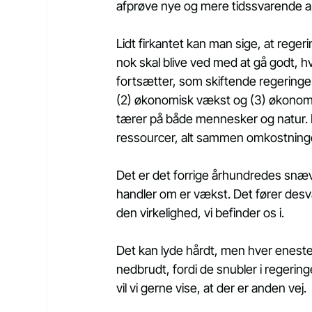
afprøve nye og mere tidssvarende a
Lidt firkantet kan man sige, at regeri
nok skal blive ved med at gå godt, 
fortsætter, som skiftende regeringer
(2) økonomisk vækst og (3) økonomis
tærer på både mennesker og natur. D
ressourcer, alt sammen omkostninger
Det er det forrige århundredes sn
handler om er vækst. Det fører desvæ
den virkelighed, vi befinder os i.
Det kan lyde hårdt, men hver eneste 
nedbrudt, fordi de snubler i regerin
vil vi gerne vise, at der er anden vej.