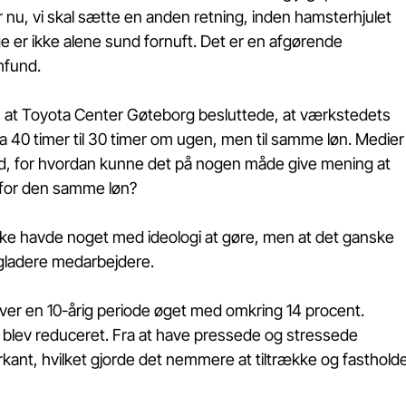
nu, vi skal sætte en anden retning, inden hamsterhjulet 
ge er ikke alene sund fornuft. Det er en afgørende 
mfund.
, at Toyota Center Gøteborg besluttede, at værkstedets 
ra 40 timer til 30 timer om ugen, men til samme løn. Medier
ed, for hvordan kunne det på nogen måde give mening at 
 for den samme løn?
kke havde noget med ideologi at gøre, men at det ganske 
 gladere medarbejdere.
ver en 10-årig periode øget med omkring 14 procent. 
en blev reduceret. Fra at have pressede og stressede 
kant, hvilket gjorde det nemmere at tiltrække og fastholde