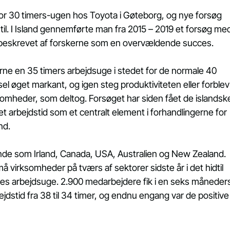
for 30 timers-ugen hos Toyota i Gøteborg, og nye forsøg 
l. I Island gennemførte man fra 2015 – 2019 et forsøg me
beskrevet af forskerne som en overvældende succes. 
gerne en 35 timers arbejdsuge i stedet for de normale 40 
el øget markant, og igen steg produktiviteten eller forblev
omheder, som deltog. Forsøget har siden fået de islandsk
et arbejdstid som et centralt element i forhandlingerne for 
nd.
lande som Irland, Canada, USA, Australien og New Zealand.
må virksomheder på tværs af sektorer sidste år i det hidtil 
s arbejdsuge. 2.900 medarbejdere fik i en seks måneders
jdstid fra 38 til 34 timer, og endnu engang var de positive