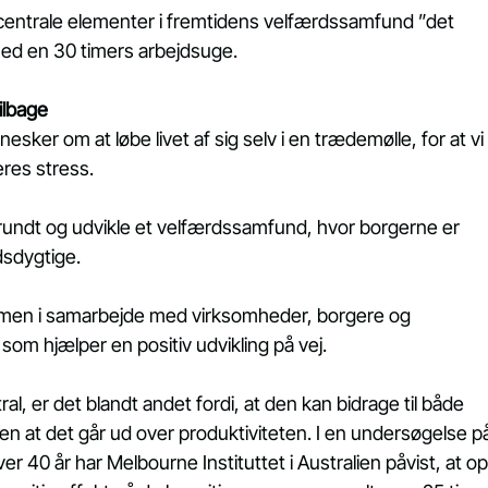
centrale elementer i fremtidens velfærdssamfund ”det 
med en 30 timers arbejdsuge.
ilbage
ker om at løbe livet af sig selv i en trædemølle, for at vi
res stress.  
 rundt og udvikle et velfærdssamfund, hvor borgerne er 
sdygtige.
l, men i samarbejde med virksomheder, borgere og 
om hjælper en positiv udvikling på vej.
l, er det blandt andet fordi, at den kan bidrage til både 
n at det går ud over produktiviteten. I en undersøgelse p
 40 år har Melbourne Instituttet i Australien påvist, at op