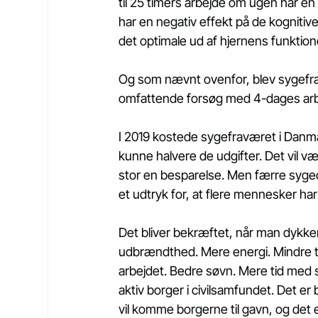
til 25 timers arbejde om ugen har en 
har en negativ effekt på de kognitive
det optimale ud af hjernens funktion
Og som nævnt ovenfor, blev sygefrav
omfattende forsøg med 4-dages arbe
I 2019 kostede sygefraværet i Danmar
kunne halvere de udgifter. Det vil væ
stor en besparelse. Men færre sygeda
et udtryk for, at flere mennesker har
Det bliver bekræftet, når man dykker 
udbrændthed. Mere energi. Mindre 
arbejdet. Bedre søvn. Mere tid med sin
aktiv borger i civilsamfundet. Det 
vil komme borgerne til gavn, og det