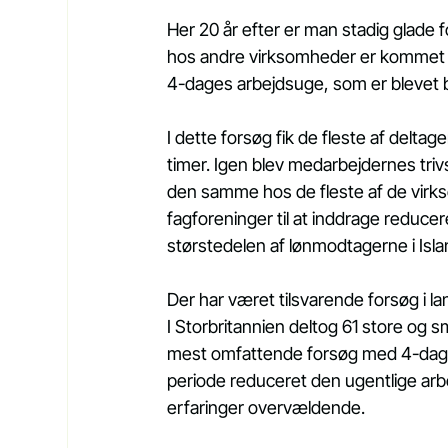
Her 20 år efter er man stadig glade 
hos andre virksomheder er kommet ti
4-dages arbejdsuge, som er blevet 
I dette forsøg fik de fleste af delta
timer. Igen blev medarbejdernes trivs
den samme hos de fleste af de virks
fagforeninger til at inddrage reducer
størstedelen af lønmodtagerne i Isla
Der har været tilsvarende forsøg i 
I Storbritannien deltog 61 store og s
mest omfattende forsøg med 4-dage
periode reduceret den ugentlige arbe
erfaringer overvældende.