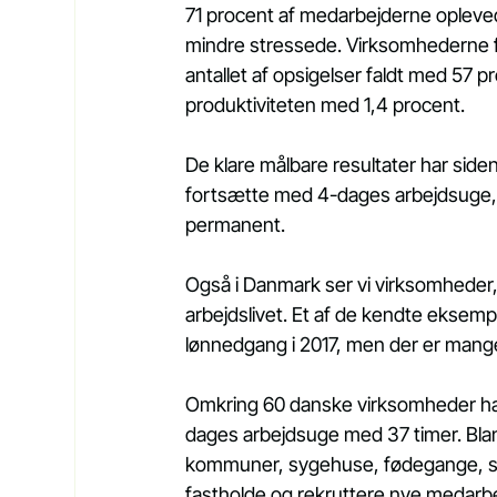
71 procent af medarbejderne oplev
mindre stressede. Virksomhederne f
antallet af opsigelser faldt med 57 
produktiviteten med 1,4 procent.  
De klare målbare resultater har siden 
fortsætte med 4-dages arbejdsuge, h
permanent.
Også i Danmark ser vi virksomheder, 
arbejdslivet. Et af de kendte eksemp
lønnedgang i 2017, men der er mange
Omkring 60 danske virksomheder ha
dages arbejdsuge med 37 timer. Bla
kommuner, sygehuse, fødegange, sko
fastholde og rekruttere nye medarb