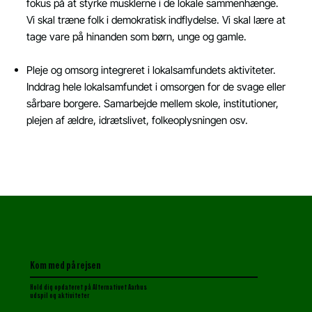
fokus på at styrke musklerne i de lokale sammenhænge.
Vi skal træne folk i demokratisk indflydelse. Vi skal lære at
tage vare på hinanden som børn, unge og gamle.
Pleje og omsorg integreret i lokalsamfundets aktiviteter.
Inddrag hele lokalsamfundet i omsorgen for de svage eller
sårbare borgere. Samarbejde mellem skole, institutioner,
plejen af ældre, idrætslivet, folkeoplysningen osv.
Kom med på rejsen
Hold dig opdateret p
å Alternativet Aarhus
udspil og aktiviteter